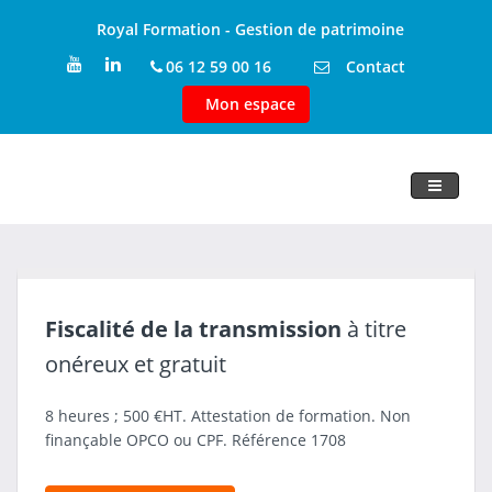
Royal Formation - Gestion de patrimoine
06 12 59 00 16
Contact
Mon espace
Toggle
navigati
Fiscalité de la transmission
à titre
onéreux et gratuit
8 heures ; 500 €HT. Attestation de formation. Non
finançable OPCO ou CPF. Référence 1708