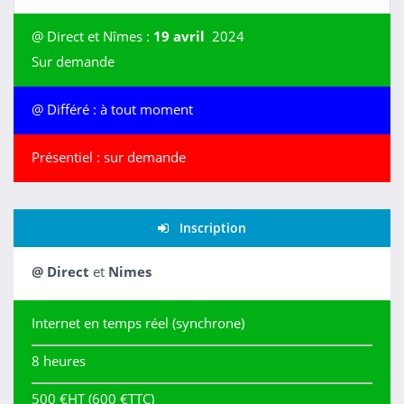
@ Direct et Nîmes :
19 avril
2024
Sur demande
@ Différé :
à tout moment
Présentiel
: sur demande
Inscription
@ Direct
et
Nimes
Internet en temps réel (synchrone)
8 heures
500 €HT
(600 €TTC)