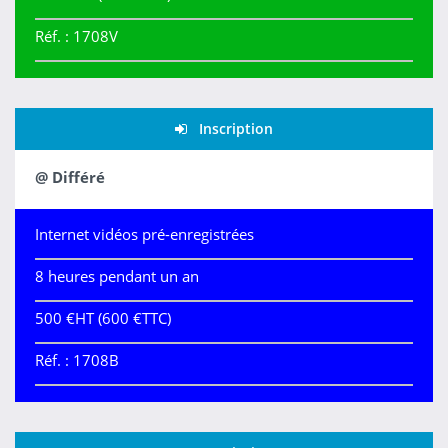
Réf. : 1708V
Inscription
@ Différé
Internet vidéos pré-enregistrées
8 heures pendant un an
500 €HT (600 €TTC)
Réf. : 1708B