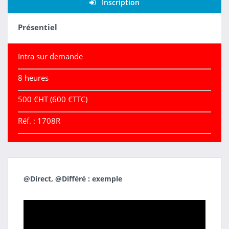
Inscription
Présentiel
Intra sur demande
8 heures
500 €HT (600 €TTC)
Réf. : 1708R
@Direct, @Différé : exemple